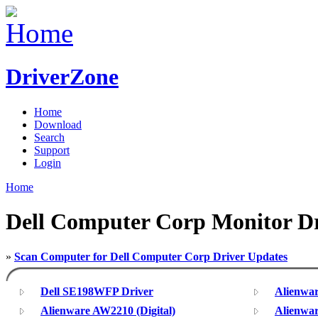
DriverZone
Home
Download
Search
Support
Login
Home
Dell Computer Corp Monitor Dr
»
Scan Computer for Dell Computer Corp Driver Updates
Dell SE198WFP Driver
Alienwa
Alienware AW2210 (Digital)
Alienwa