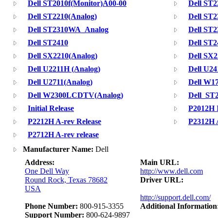
Dell ST2010f(Monitor)A00-00
Dell ST2
Dell ST2210(Analog)
Dell ST2
Dell ST2310WA_Analog
Dell ST
Dell ST2410
Dell ST2
Dell SX2210(Analog)
Dell SX
Dell U2211H (Analog)
Dell U24
Dell U2711(Analog)
Dell W
Dell W2300LCDTV(Analog)
Dell_ST
Initial Release
P2012H I
P2212H A-rev Release
P2312H A
P2712H A-rev release
Manufacturer Name:
Dell
Address:
Main URL:
One Dell Way
http://www.dell.com
Round Rock, Texas 78682
Driver URL:
USA
http://support.dell.com/
Phone Number:
800-915-3355
Additional Information
Support Number:
800-624-9897